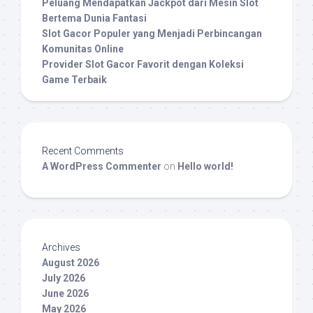
Peluang Mendapatkan Jackpot dari Mesin Slot
Bertema Dunia Fantasi
Slot Gacor Populer yang Menjadi Perbincangan
Komunitas Online
Provider Slot Gacor Favorit dengan Koleksi
Game Terbaik
Recent Comments
A WordPress Commenter
on
Hello world!
Archives
August 2026
July 2026
June 2026
May 2026