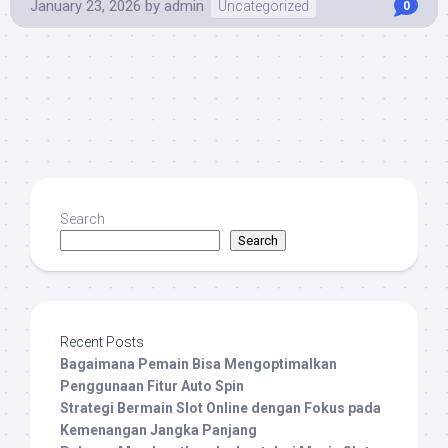
January 23, 2026
by
admin
Uncategorized
0
Search
Search
Recent Posts
Bagaimana Pemain Bisa Mengoptimalkan
Penggunaan Fitur Auto Spin
Strategi Bermain Slot Online dengan Fokus pada
Kemenangan Jangka Panjang