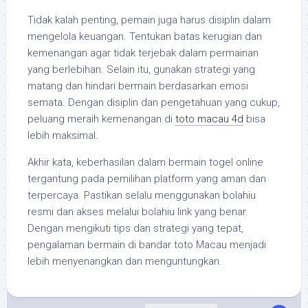
Tidak kalah penting, pemain juga harus disiplin dalam
mengelola keuangan. Tentukan batas kerugian dan
kemenangan agar tidak terjebak dalam permainan
yang berlebihan. Selain itu, gunakan strategi yang
matang dan hindari bermain berdasarkan emosi
semata. Dengan disiplin dan pengetahuan yang cukup,
peluang meraih kemenangan di
toto macau 4d
bisa
lebih maksimal.
Akhir kata, keberhasilan dalam bermain togel online
tergantung pada pemilihan platform yang aman dan
terpercaya. Pastikan selalu menggunakan bolahiu
resmi dan akses melalui bolahiu link yang benar.
Dengan mengikuti tips dan strategi yang tepat,
pengalaman bermain di bandar toto Macau menjadi
lebih menyenangkan dan menguntungkan.