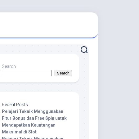
Search
Search
Recent Posts
Pelajari Teknik Menggunakan
Fitur Bonus dan Free Spin untuk
Mendapatkan Keuntungan
Maksimal di Slot
Pelajari Teknik Menggunakan