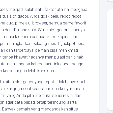
akses menjadi salah satu faktor utama mengapa
situs slot gacor. Anda tidak perlu repot-repot
ena cukup melalui browser, semua game favorit
ja dan di mana saja. Situs slot gacor biasanya
menarik seperti cashback, free spins, dan
u meningkatkan peluang meraih jackpot besar.
aman dan terpercaya, pemain bisa menikmati
n tanpa khawatir adanya manipulasi dari pihak
 utama mengapa keberadaan link gacor sangat
 kemenangan lebih konsisten.
ih situs slot gacor yang tepat tidak hanya soal
lainkan juga soal keamanan dan kenyamanan
rm yang Anda pilih memiliki lisensi resmi dan
 agar data pribadi tetap terlindungi serta
ar. Banyak pemain yang mengandalkan situs