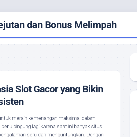
ejutan dan Bonus Melimpah
ia Slot Gacor yang Bikin
isten
 untuk meraih kemenangan maksimal dalam
perlu bingung lagi karena saat ini banyak situs
pengalaman seru dan menguntungkan. Dengan