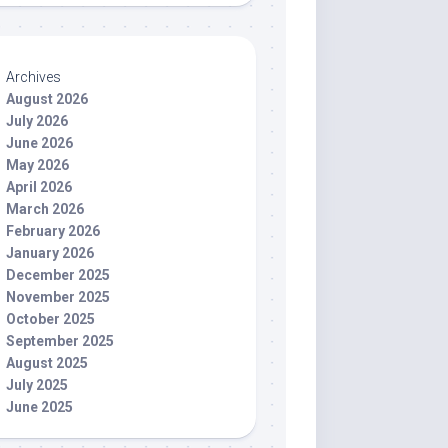
Archives
August 2026
July 2026
June 2026
May 2026
April 2026
March 2026
February 2026
January 2026
December 2025
November 2025
October 2025
September 2025
August 2025
July 2025
June 2025