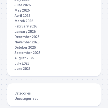
June 2026
May 2026
April 2026
March 2026
February 2026
January 2026
December 2025
November 2025
October 2025
September 2025
August 2025
July 2025
June 2025
Categories
Uncategorized