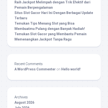
Raih Jackpot Melimpah dengan Trik Efektif dari
Pemain Berpengalaman
Situs Slot Gacor Hari Ini Dengan Berbagai Update
Terbaru
Temukan Tips Menang Slot yang Bisa
Membuatmu Pulang dengan Banyak Hadiah!
Temukan Slot Gacor yang Membantu Pemain
Memenangkan Jackpot Tanpa Ragu
Recent Comments
A WordPress Commenter
on
Hello world!
Archives
August 2026
July 2026