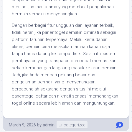
menjadi jaminan utama yang membuat pengalaman
bermain semakin menyenangkan.
Dengan berbagai fitur unggulan dan layanan terbaik,
tidak heran jika panentogel semakin diminati sebagai
platform taruhan terpercaya. Melalui kemudahan
akses, pemain bisa melakukan taruhan kapan saja
tanpa harus datang ke tempat fisik. Selain itu, sistem
pembayaran yang transparan dan cepat memastikan
setiap kemenangan langsung masuk ke akun pemain.
Jadi, jika Anda mencari peluang besar dan
pengalaman bermain yang menyenangkan,
bergabunglah sekarang dengan situs ini melalui
panentogel daftar dan nikmati sensasi memenangkan
togel online secara lebih aman dan menguntungkan.
March 9, 2026
by
admin
Uncategorized
0