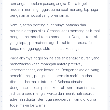
semangat sebelum pasang angka. Dunia togel
modern memang nggak cuma soal menang, tapi juga
pengalaman sosial yang bikin ramai.
Namun, tetap penting buat punya batasan dan
bermain dengan bijak. Sensasi seru memang asik, tapi
pengaturan modal tetap nomor satu. Dengan kontrol
yang tepat, permainan togel bakal tetap terasa fun
tanpa mengganggu aktivitas atau keuangan.
Pada akhirnya, togel online adalah bentuk hiburan yang
menawarkan keseimbangan antara prediksi,
kesederhanaan, dan keseruan. Dengan teknologi yang
semakin maju, pengalaman bermain makin mudah
diakses dan makin interaktif. Selama dimainkan
dengan santai dan penuh kontrol, permainan ini bisa
jadi cara seru mengisi waktu dan menikmati sedikit
adrenalin digital. Semoga seru-seruan kamu di dunia
togel makin berwarna!