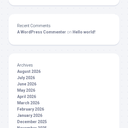
Recent Comments
A WordPress Commenter
on
Hello world!
Archives
August 2026
July 2026
June 2026
May 2026
April 2026
March 2026
February 2026
January 2026
December 2025