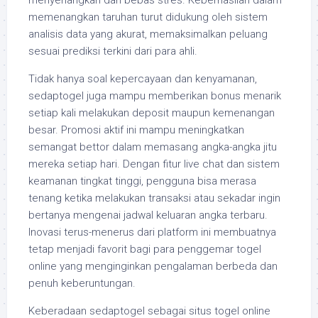
menyenangkan dan bebas stres. Keberhasilan dalam
memenangkan taruhan turut didukung oleh sistem
analisis data yang akurat, memaksimalkan peluang
sesuai prediksi terkini dari para ahli.
Tidak hanya soal kepercayaan dan kenyamanan,
sedaptogel juga mampu memberikan bonus menarik
setiap kali melakukan deposit maupun kemenangan
besar. Promosi aktif ini mampu meningkatkan
semangat bettor dalam memasang angka-angka jitu
mereka setiap hari. Dengan fitur live chat dan sistem
keamanan tingkat tinggi, pengguna bisa merasa
tenang ketika melakukan transaksi atau sekadar ingin
bertanya mengenai jadwal keluaran angka terbaru.
Inovasi terus-menerus dari platform ini membuatnya
tetap menjadi favorit bagi para penggemar togel
online yang menginginkan pengalaman berbeda dan
penuh keberuntungan.
Keberadaan sedaptogel sebagai situs togel online