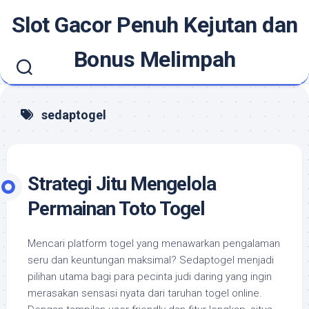
Skip
Slot Gacor Penuh Kejutan dan
to
content
Bonus Melimpah
sedaptogel
Strategi Jitu Mengelola
Permainan Toto Togel
Mencari platform togel yang menawarkan pengalaman
seru dan keuntungan maksimal? Sedaptogel menjadi
pilihan utama bagi para pecinta judi daring yang ingin
merasakan sensasi nyata dari taruhan togel online.