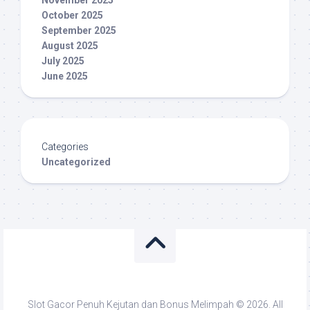
November 2025
October 2025
September 2025
August 2025
July 2025
June 2025
Categories
Uncategorized
Slot Gacor Penuh Kejutan dan Bonus Melimpah © 2026. All