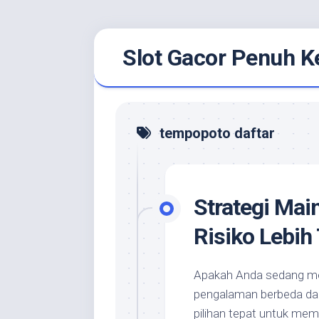
Skip
Slot Gacor Penuh K
to
content
tempopoto daftar
Strategi Mai
Risiko Lebih
Apakah Anda sedang me
pengalaman berbeda da
pilihan tepat untuk me