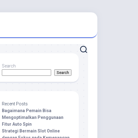
Search
Search
Recent Posts
Bagaimana Pemain Bisa
Mengoptimalkan Penggunaan
Fitur Auto Spin
Strategi Bermain Slot Online
dengan Fokus pada Kemenangan