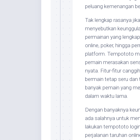
peluang kemenangan be
Tak lengkap rasanya ji
menyebutkan keunggulan u
permainan yang lengkap d
online, poker, hingga pe
platform. Tempototo me
pemain merasakan sensa
nyata. Fitur-fitur cang
bermain tetap seru dan 
banyak pemain yang mer
dalam waktu lama.
Dengan banyaknya keung
ada salahnya untuk me
lakukan tempototo logi
perjalanan taruhan onl