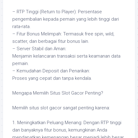
– RTP Tinggi (Return to Player): Persentase
pengembalian kepada pemain yang lebih tinggi dari
rata-rata.
– Fitur Bonus Melimpah: Termasuk free spin, wild,
scatter, dan berbagai fitur bonus lain.
– Server Stabil dan Aman:
Menjamin kelancaran transaksi serta keamanan data
pemain.
– Kemudahan Deposit dan Penarikan:
Proses yang cepat dan tanpa kendala.
Mengapa Memilih Situs Slot Gacor Penting?
Memilih situs slot gacor sangat penting karena:
1. Meningkatkan Peluang Menang: Dengan RTP tinggi
dan banyaknya fitur bonus, kemungkinan Anda
mendapatkan kemenangan besar menjadi lebih besar.