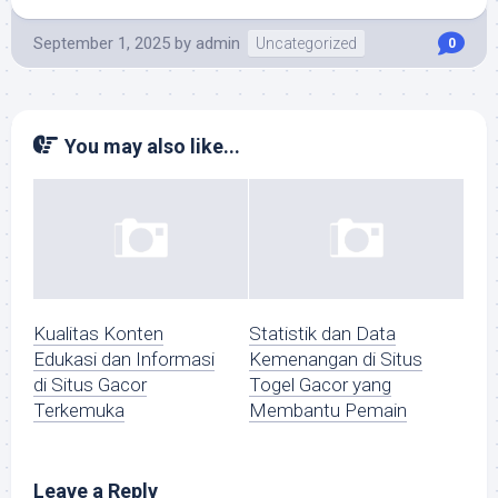
September 1, 2025
by
admin
Uncategorized
0
You may also like...
Kualitas Konten
Statistik dan Data
Edukasi dan Informasi
Kemenangan di Situs
di Situs Gacor
Togel Gacor yang
Terkemuka
Membantu Pemain
Leave a Reply