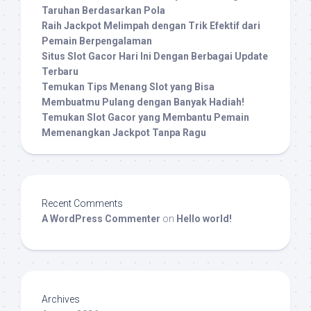
Taruhan Berdasarkan Pola
Raih Jackpot Melimpah dengan Trik Efektif dari
Pemain Berpengalaman
Situs Slot Gacor Hari Ini Dengan Berbagai Update
Terbaru
Temukan Tips Menang Slot yang Bisa
Membuatmu Pulang dengan Banyak Hadiah!
Temukan Slot Gacor yang Membantu Pemain
Memenangkan Jackpot Tanpa Ragu
Recent Comments
A WordPress Commenter
on
Hello world!
Archives