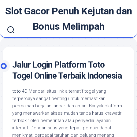
Skip
Slot Gacor Penuh Kejutan dan
to
content
Bonus Melimpah
Jalur Login Platform Toto
Togel Online Terbaik Indonesia
toto 4D
Mencari situs link alternatif togel yang
terpercaya sangat penting untuk memastikan
permainan berjalan lancar dan aman. Banyak platform
yang menawarkan akses mudah tanpa harus khawatir
terblokir oleh pemerintah atau penyedia layanan
internet. Dengan situs yang tepat, pemain dapat
menikmati berbagai taruhan dan peluang menang