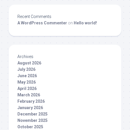
Recent Comments
A WordPress Commenter
on
Hello world!
Archives
August 2026
July 2026
June 2026
May 2026
April 2026
March 2026
February 2026
January 2026
December 2025
November 2025
October 2025