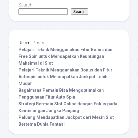
Search
Search
Recent Posts
Pelajari Teknik Menggunakan Fitur Bonus dan
Free Spin untuk Mendapatkan Keuntungan
Maksimal di Slot
Pelajari Teknik Menggunakan Bonus dan Fitur
Autospin untuk Mendapatkan Jackpot Lebih
Mudah
Bagaimana Pemain Bisa Mengoptimalkan
Penggunaan Fitur Auto Spin
Strategi Bermain Slot Online dengan Fokus pada
Kemenangan Jangka Panjang
Peluang Mendapatkan Jackpot dari Mesin Slot
Bertema Dunia Fantasi