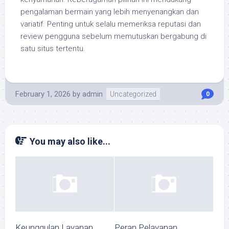
pengalaman bermain yang lebih menyenangkan dan
variatif. Penting untuk selalu memeriksa reputasi dan
review pengguna sebelum memutuskan bergabung di
satu situs tertentu.
February 1, 2026
by
admin
Uncategorized
0
You may also like...
Keunggulan Layanan
Peran Pelayanan