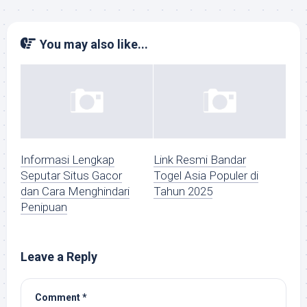
You may also like...
Informasi Lengkap
Link Resmi Bandar
Seputar Situs Gacor
Togel Asia Populer di
dan Cara Menghindari
Tahun 2025
Penipuan
Leave a Reply
Comment
*