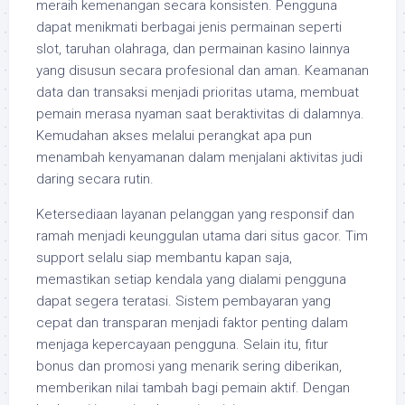
meraih kemenangan secara konsisten. Pengguna
dapat menikmati berbagai jenis permainan seperti
slot, taruhan olahraga, dan permainan kasino lainnya
yang disusun secara profesional dan aman. Keamanan
data dan transaksi menjadi prioritas utama, membuat
pemain merasa nyaman saat beraktivitas di dalamnya.
Kemudahan akses melalui perangkat apa pun
menambah kenyamanan dalam menjalani aktivitas judi
daring secara rutin.
Ketersediaan layanan pelanggan yang responsif dan
ramah menjadi keunggulan utama dari situs gacor. Tim
support selalu siap membantu kapan saja,
memastikan setiap kendala yang dialami pengguna
dapat segera teratasi. Sistem pembayaran yang
cepat dan transparan menjadi faktor penting dalam
menjaga kepercayaan pengguna. Selain itu, fitur
bonus dan promosi yang menarik sering diberikan,
memberikan nilai tambah bagi pemain aktif. Dengan