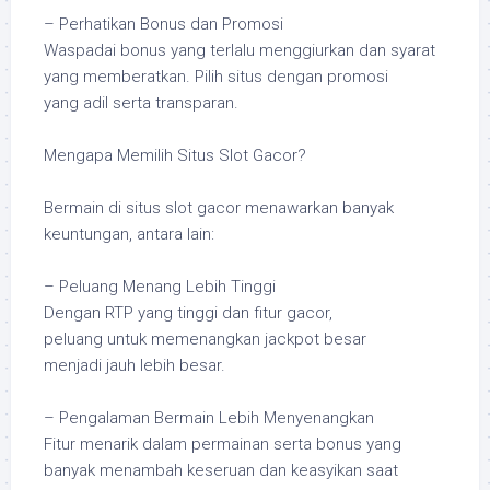
– Perhatikan Bonus dan Promosi
Waspadai bonus yang terlalu menggiurkan dan syarat
yang memberatkan. Pilih situs dengan promosi
yang adil serta transparan.
Mengapa Memilih Situs Slot Gacor?
Bermain di situs slot gacor menawarkan banyak
keuntungan, antara lain:
– Peluang Menang Lebih Tinggi
Dengan RTP yang tinggi dan fitur gacor,
peluang untuk memenangkan jackpot besar
menjadi jauh lebih besar.
– Pengalaman Bermain Lebih Menyenangkan
Fitur menarik dalam permainan serta bonus yang
banyak menambah keseruan dan keasyikan saat