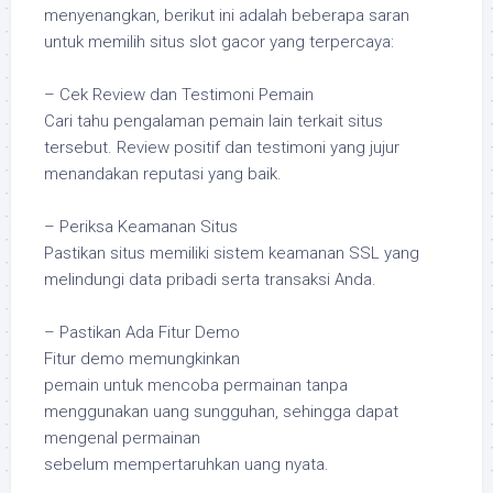
menyenangkan, berikut ini adalah beberapa saran
untuk memilih situs slot gacor yang terpercaya:
– Cek Review dan Testimoni Pemain
Cari tahu pengalaman pemain lain terkait situs
tersebut. Review positif dan testimoni yang jujur
menandakan reputasi yang baik.
– Periksa Keamanan Situs
Pastikan situs memiliki sistem keamanan SSL yang
melindungi data pribadi serta transaksi Anda.
– Pastikan Ada Fitur Demo
Fitur demo memungkinkan
pemain untuk mencoba permainan tanpa
menggunakan uang sungguhan, sehingga dapat
mengenal permainan
sebelum mempertaruhkan uang nyata.