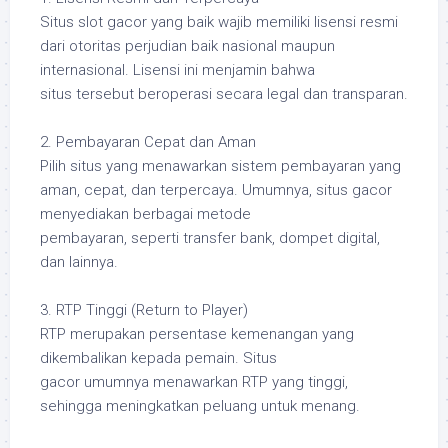
Situs slot gacor yang baik wajib memiliki lisensi resmi
dari otoritas perjudian baik nasional maupun
internasional. Lisensi ini menjamin bahwa
situs tersebut beroperasi secara legal dan transparan.
2. Pembayaran Cepat dan Aman
Pilih situs yang menawarkan sistem pembayaran yang
aman, cepat, dan terpercaya. Umumnya, situs gacor
menyediakan berbagai metode
pembayaran, seperti transfer bank, dompet digital,
dan lainnya.
3. RTP Tinggi (Return to Player)
RTP merupakan persentase kemenangan yang
dikembalikan kepada pemain. Situs
gacor umumnya menawarkan RTP yang tinggi,
sehingga meningkatkan peluang untuk menang.