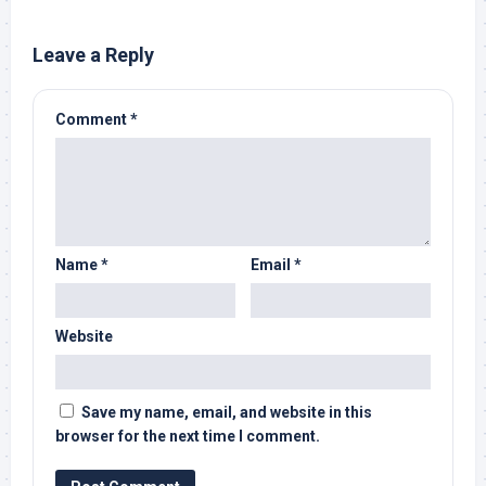
Leave a Reply
Comment
*
Name
*
Email
*
Website
Save my name, email, and website in this
browser for the next time I comment.