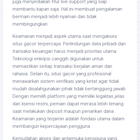
juga menyediakan fitur live support yang siap
membantu kapan saja. Hal ini membuat pengalaman
bermain menjadi lebih nyaman dan tidak
membingungkan.
Keamanan menjadi aspek utama saat mengakses
situs gacor terpercaya. Perlindungan data pribadi dan
transaksi keuangan harus menjadi prioritas utama.
Teknologi enkripsi canggih digunakan untuk
memastikan setiap transaksi berjalan aman dan
rahasia. Selain itu, situs gacor yang profesional
menawarkan sistem verifikasi yang ketat agar tidak
mudah disalahgunakan pihak tidak bertanggung jawab.
Dengan memilih platform yang memiliki legalitas jelas
dan lisensi resmi, pemain dapat merasa lebih tenang
saat melakukan deposit maupun penarikan dana.
Keamanan yang terjamin adalah fondasi utama dalam
membangun kepercayaan pengguna.
Kemudahan akses dan antarmuka pengguna yang