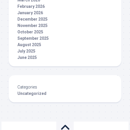
March 2026
February 2026
January 2026
December 2025
November 2025
October 2025
September 2025
August 2025
July 2025
June 2025
Categories
Uncategorized