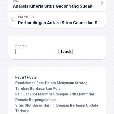
NEXT
Analisis Kinerja Situs Gacor Yang Sudah Terbukti Memberikan Keuntungan
PREVIOUS
Perbandingan Antara Situs Gacor dan Situs Resmi Lainnya yang Ada di Pasaran
Search
Search
Recent Posts
Pendekatan Baru Dalam Menyusun Strategi
Taruhan Berdasarkan Pola
Raih Jackpot Melimpah dengan Trik Efektif dari
Pemain Berpengalaman
Situs Slot Gacor Hari Ini Dengan Berbagai Update
Terbaru