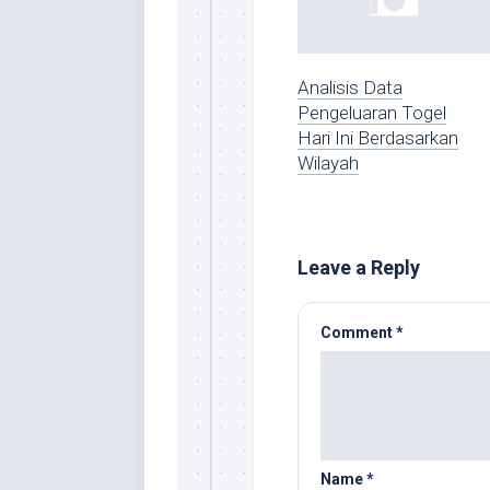
Analisis Data
Pengeluaran Togel
Hari Ini Berdasarkan
Wilayah
Leave a Reply
Comment
*
Name
*