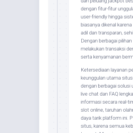
dan peluang jackpot be
dengan fitur-fitur unggu
user-friendly hingga si
biasanya dikenal karen
adil dan transparan, s
Dengan berbagai piliha
melakukan transaksi de
serta kenyamanan bermai
Ketersediaan layanan p
keunggulan utama situs
dengan berbagai solusi 
live chat dan FAQ len
informasi secara real-t
slot online, taruhan ol
daya tarik platform ini.
situs, karena semua keb