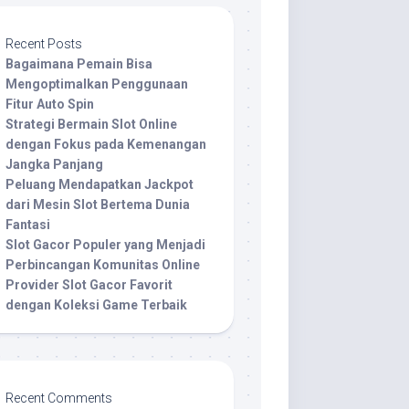
Recent Posts
Bagaimana Pemain Bisa
Mengoptimalkan Penggunaan
Fitur Auto Spin
Strategi Bermain Slot Online
dengan Fokus pada Kemenangan
Jangka Panjang
Peluang Mendapatkan Jackpot
dari Mesin Slot Bertema Dunia
Fantasi
Slot Gacor Populer yang Menjadi
Perbincangan Komunitas Online
Provider Slot Gacor Favorit
dengan Koleksi Game Terbaik
Recent Comments