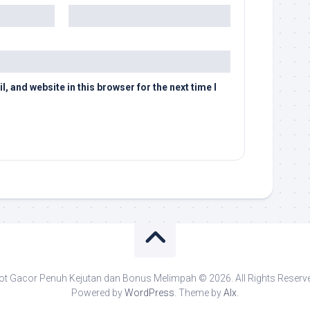
 and website in this browser for the next time I
ot Gacor Penuh Kejutan dan Bonus Melimpah © 2026. All Rights Reserv
Powered by
WordPress
. Theme by
Alx
.