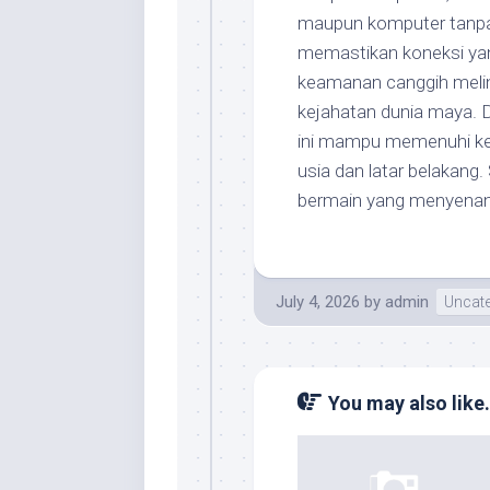
maupun komputer tanpa 
memastikan koneksi yan
keamanan canggih melin
kejahatan dunia maya. D
ini mampu memenuhi keb
usia dan latar belakan
bermain yang menyenan
July 4, 2026
by
admin
Uncate
You may also like.