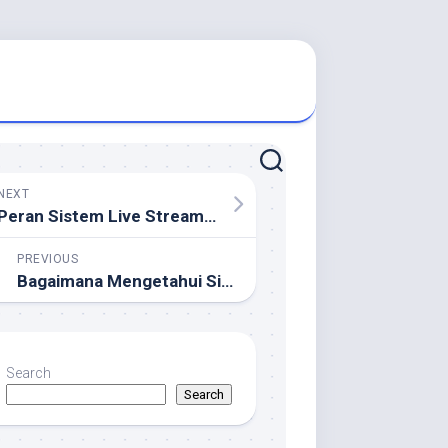
NEXT
Peran Sistem Live Streaming dalam Pengalaman Bermain di Situs Gacor
PREVIOUS
Bagaimana Mengetahui Situs Gacor yang Sudah Terbukti Membayar Pemenang
Search
Search