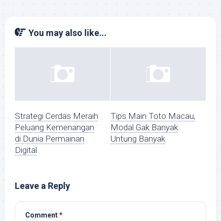
You may also like...
Strategi Cerdas Meraih
Tips Main Toto Macau,
Peluang Kemenangan
Modal Gak Banyak
di Dunia Permainan
Untung Banyak
Digital
Leave a Reply
Comment
*